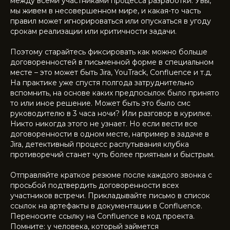
между всеми участниками процесса разработки. Увы,
мы живем в несовершенном мире, и какая-то часть
правил может игнорироваться или опускаться в угоду
срокам реализации или критичности задачи.
Поэтому старайтесь фиксировать как можно больше
договоренностей в письменной форме в специальном
месте – это может быть Jira, YouTrack, Confluence и т.д.
На практике уже спустя полгода затруднительно
вспомнить, на основе каких предпосылок было принято
то или иное решение. Может быть это было смс
руководителю в 3 часа ночи? Или разговор в курилке.
Никто никогда этого не узнает. Но если вести все
договоренности в одном месте, например в задаче в
Jira, детективный процесс распутывания клубка
противоречий станет чуть более приятным и быстрым.
Отправляйте краткое резюме после каждого звонка с
просьбой подтвердить договоренности всех
участников встречи. Прикладывайте письмо в список
ссылок на артефакты в документации в Confluence.
Переносите ссылку на Confluence в код проекта.
Помните: у человека, который займется