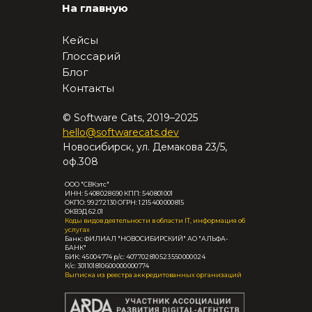
На главную
Кейсы
Глоссарий
Блог
Контакты
© Software Cats, 2019–2025
hello@softwarecats.dev
Новосибирск, ул. Демакова 23/5,
оф.308
ООО "СВКэтс"
ИНН: 5 408 028 690 КПП: 540 801 001
ОКПО: 99 272 130 ОГРН: 1 215 400 000 815
ОКВЭД 62.01
Коды видов деятельности в области IT, информация об
услугах
Банк: ФИЛИАЛ "НОВОСИБИРСКИЙ" АО "АЛЬФА-
БАНК"
БИК: 45 004 774 р/с: 407 702 810 523 550 000 024
К/с: 301 101 810 600 000 000 774
Выписка из реестра аккредитованных организаций