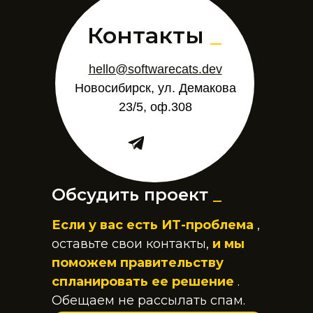
Контакты
_
hello@softwarecats.dev
Новосибирск, ул. Демакова
23/5, оф.308
Обсудить проект
_
Если у вас есть ИТ-проблема
,
оставьте свои контакты,
и мы
поможем правительству
спланировать ее решение
.
Обещаем не рассылать спам.