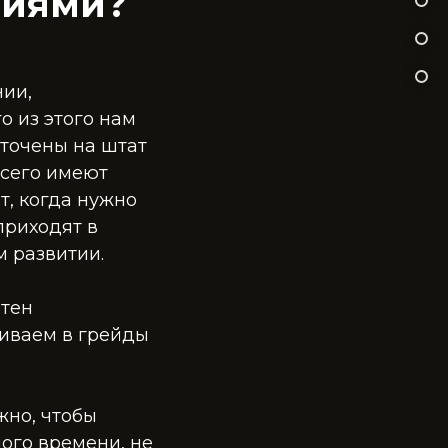
ниями?
нии,
о из этого нам
аточены на штат
всего имеют
, когда нужно
приходят в
м развитии.
отен
шиваем в грейды
жно, чтобы
ого времени, не