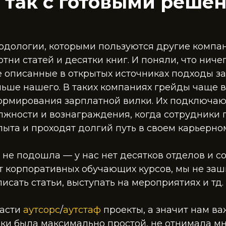
е так с готовыми реше
одологии, которыми пользуются другие компа
тни статей и десятки книг. И поняли, что ничег
е описанные в открытых источниках подходы з
льше нашего. В таких компаниях грейды чаще 
ормирования зарплатной вилки. Их подключают
лжности и вознаграждения, когда сотрудники 
ыта и проходят долгий путь в своем карьерно
 не подошла — у нас нет десятков отделов и с
ет корпоративных обучающих курсов, мы не за
исать статьи, выступать на мероприятиях и тд.
части
аутсорс
/
аутстаф
проекты, а значит нам ва
ки была максимально простой, не отнимала мн