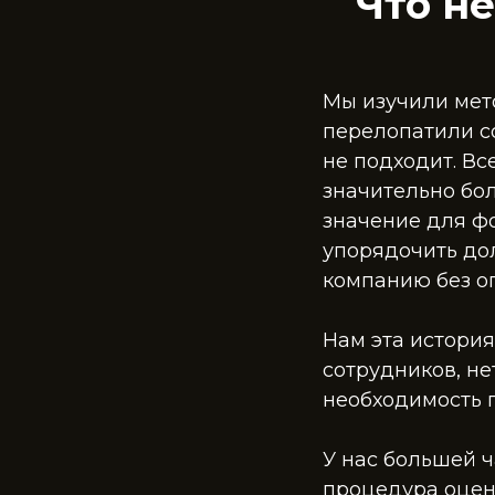
Что н
Мы изучили мет
перелопатили со
не подходит. Вс
значительно бо
значение для ф
упорядочить до
компанию без оп
Нам эта история
сотрудников, н
необходимость п
У нас большей 
процедура оцен