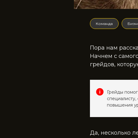
Команда
Бизн
Пора нам расска
Начнем с самого
грейдов, котору
Грейды помог
специалисту,
повышения ур
Да, несколько л