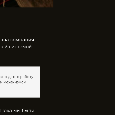
наша компания.
ашей системой
жно дать в работу
ым механизмом
. Пока мы были