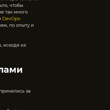
ыло, чтобы
не так много
и
DevOps-
ям, по опыту и
, исходя из
илами
принялись за