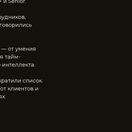
и Senior.
рудников,
оговорились
 — от умения
я тайм-
 интеллекта.
кратили список.
от клиентов и
х: