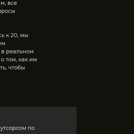
м, все
просы
ь к 20, мы
ем
и в реальном
о том, как им
ть, чтобы
аутсорсом по