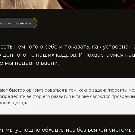
ес и управление
зать немного о себе и показать, как устроена 
 ценного - с наших кадров. И похвастаемся н
ю мы недавно ввели.
ают быстро ориентироваться в том, какие задачи/проекты мо
 определить вектор его развития и также являются прозрачн
овня дохода.
ет мы успешно обходились без всякой системы