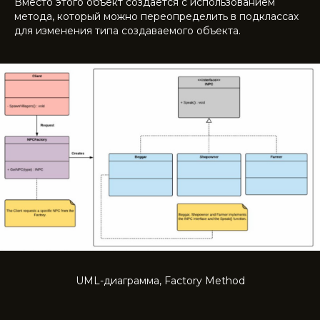
Вместо этого объект создается с использованием
метода, который можно переопределить в подклассах
для изменения типа создаваемого объекта.
UML-диаграмма, Factory Method