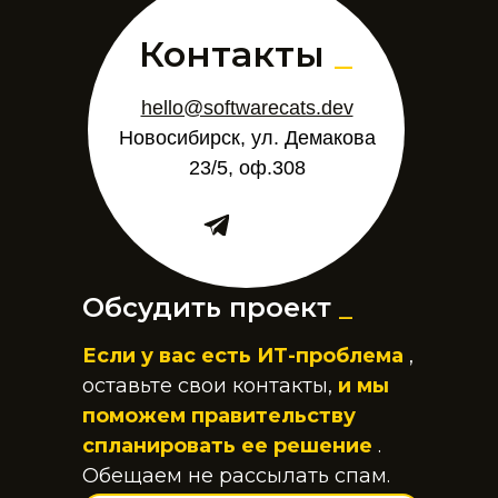
Контакты
_
hello@softwarecats.dev
Новосибирск, ул. Демакова
23/5, оф.308
Обсудить проект
_
Если у вас есть ИТ-проблема
,
оставьте свои контакты,
и мы
поможем правительству
спланировать ее решение
.
Обещаем не рассылать спам.